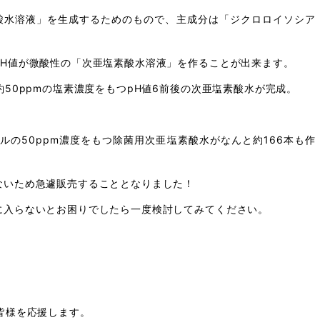
酸水溶液」を生成するためのもので、主成分は「ジクロロイソシア
pH値が微酸性の「次亜塩素酸水溶液」を作ることが出来ます。
50ppmの塩素濃度をもつpH値6前後の次亜塩素酸水が完成。
ルの50ppm濃度をもつ除菌用次亜塩素酸水がなんと約166本も作
ないため急遽販売することとなりました！
に入らないとお困りでしたら一度検討してみてください。
皆様を応援します。