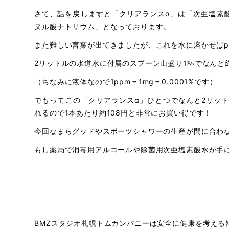
さて、話を戻しますと「クリアランスα」は「次亜塩素
ヌル酸ナトリウム」となっております。
また難しい言葉が出てきましたが、これを水に溶かせば
2リットルの水道水に付属のスプーン山盛り1杯でなんと約
（ちなみに液体なので1ppm＝1mg＝0.0001%です）
でもってこの「クリアランスα」ひとつでなんと2リット
れるので1本あたり約108円と非常にお買い得です！
今回なまらグッドやスポーツシャワーの生産が間に合わ
もし薬局で消毒用アルコールや除菌用次亜塩素酸水が手
BMZスタジオ札幌トムカンパニーは安全に健康を考える