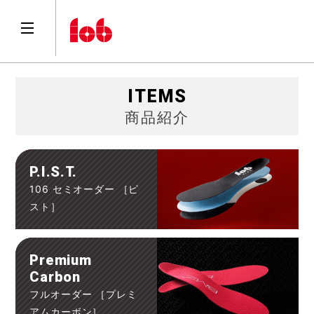
ITEMS
商品紹介
P.I.S.T.
106 セミオーダー ［ピ
スト］
Premium
Carbon
フルオーダー ［プレミ
アムカーボン］