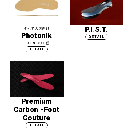
P.I.S.T.
すべての方向け
Photonik
DETAIL
¥13000＋税
DETAIL
Premium
Carbon -Foot
Couture
DETAIL