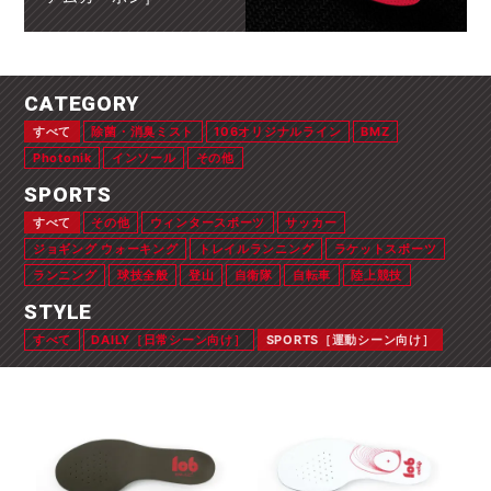
CATEGORY
すべて
除菌・消臭ミスト
106オリジナルライン
BMZ
Photonik
インソール
その他
SPORTS
すべて
その他
ウィンタースポーツ
サッカー
ジョギング ウォーキング
トレイルランニング
ラケットスポーツ
ランニング
球技全般
登山
自衛隊
自転車
陸上競技
STYLE
すべて
DAILY［日常シーン向け］
SPORTS［運動シーン向け］