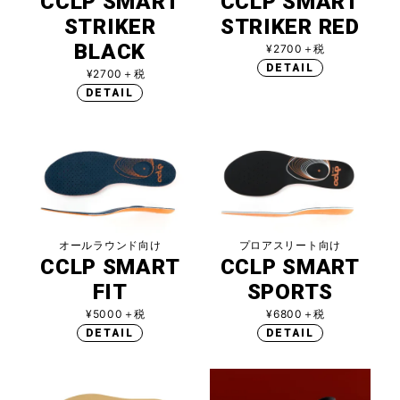
CCLP SMART
CCLP SMART
STRIKER
STRIKER RED
BLACK
¥2700＋税
DETAIL
¥2700＋税
DETAIL
オールラウンド向け
プロアスリート向け
CCLP SMART
CCLP SMART
FIT
SPORTS
¥5000＋税
¥6800＋税
DETAIL
DETAIL