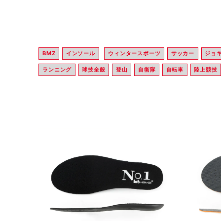
BMZ
インソール
ウィンタースポーツ
サッカー
ジョ
ランニング
球技全般
登山
自衛隊
自転車
陸上競技