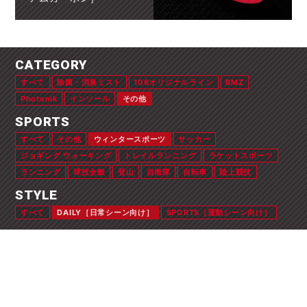
CATEGORY
すべて
除菌・消臭ミスト
106オリジナルライン
BMZ
Photonik
インソール
その他
SPORTS
すべて
その他
ウィンタースポーツ
サッカー
ジョギング ウォーキング
トレイルランニング
ラケットスポーツ
ランニング
球技全般
登山
自衛隊
自転車
陸上競技
STYLE
すべて
DAILY［日常シーン向け］
SPORTS［運動シーン向け］