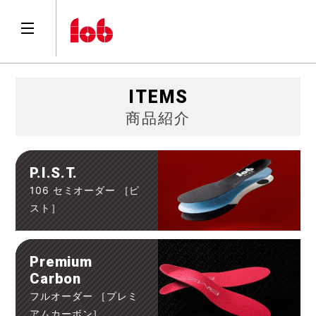
ITEMS
商品紹介
P.I.S.T.
106 セミオーダー ［ピ
スト］
Premium
Carbon
フルオーダー ［プレミ
アムカーボン］