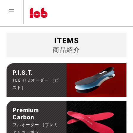
ITEMS
商品紹介
P.I.S.T.
106 セミオーダー ［ピ
スト］
Premium
Carbon
フルオーダー ［プレミ
アムカーボン］