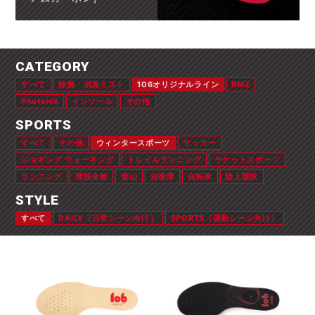
CATEGORY
すべて
除菌・消臭ミスト
106オリジナルライン
BMZ
Photonik
インソール
その他
SPORTS
すべて
その他
ウィンタースポーツ
サッカー
ジョギング ウォーキング
トレイルランニング
ラケットスポーツ
ランニング
球技全般
登山
自衛隊
自転車
陸上競技
STYLE
すべて
DAILY［日常シーン向け］
SPORTS［運動シーン向け］