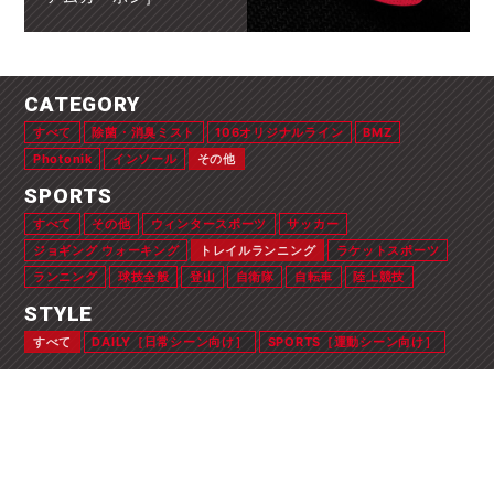
CATEGORY
すべて
除菌・消臭ミスト
106オリジナルライン
BMZ
Photonik
インソール
その他
SPORTS
すべて
その他
ウィンタースポーツ
サッカー
ジョギング ウォーキング
トレイルランニング
ラケットスポーツ
ランニング
球技全般
登山
自衛隊
自転車
陸上競技
STYLE
すべて
DAILY［日常シーン向け］
SPORTS［運動シーン向け］