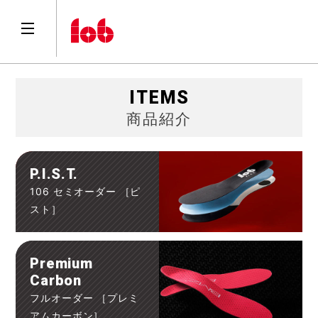
ITEMS
商品紹介
P.I.S.T.
106 セミオーダー ［ピ
スト］
Premium
Carbon
フルオーダー ［プレミ
アムカーボン］