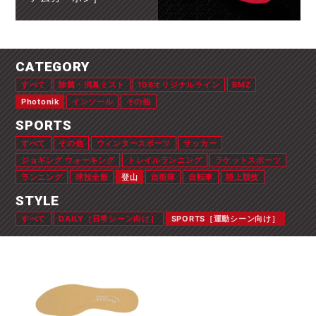
CATEGORY
すべて
除菌・消臭ミスト
106オリジナルライン
BMZ
Photonik
インソール
その他
SPORTS
すべて
その他
ウィンタースポーツ
サッカー
ジョギング ウォーキング
トレイルランニング
ラケットスポーツ
ランニング
球技全般
登山
自衛隊
自転車
陸上競技
STYLE
すべて
DAILY［日常シーン向け］
SPORTS［運動シーン向け］