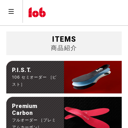
ITEMS
商品紹介
P.I.S.T.
106 セミオーダー ［ピ
スト］
Premium
Carbon
フルオーダー ［プレミ
アムカーボン］