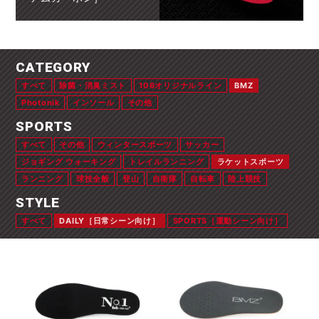
CATEGORY
すべて
除菌・消臭ミスト
106オリジナルライン
BMZ
Photonik
インソール
その他
SPORTS
すべて
その他
ウィンタースポーツ
サッカー
ジョギング ウォーキング
トレイルランニング
ラケットスポーツ
ランニング
球技全般
登山
自衛隊
自転車
陸上競技
STYLE
すべて
DAILY［日常シーン向け］
SPORTS［運動シーン向け］