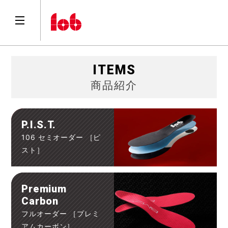
ITEMS
商品紹介
P.I.S.T.
106 セミオーダー ［ピ
スト］
Premium
Carbon
フルオーダー ［プレミ
アムカーボン］